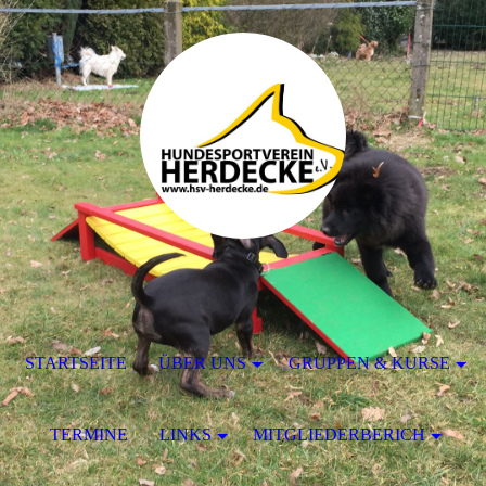
STARTSEITE
ÜBER UNS
GRUPPEN & KURSE
TERMINE
LINKS
MITGLIEDERBERICH